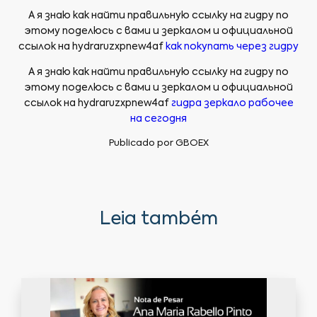
А я знаю как найти правильную ссылку на гидру по
этому поделюсь с вами и зеркалом и официальной
ссылок на hydraruzxpnew4af
как покупать через гидру
А я знаю как найти правильную ссылку на гидру по
этому поделюсь с вами и зеркалом и официальной
ссылок на hydraruzxpnew4af
гидра зеркало рабочее
на сегодня
Publicado por
GBOEX
Leia também