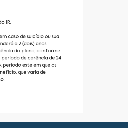
o IR.
m caso de suicídio ou sua
derá a 2 (dois) anos
igência do plano, conforme
m período de carência de 24
o, período este em que os
efício, que varia de
o.