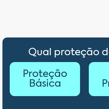
Qual proteção 
Proteção
Básica
P