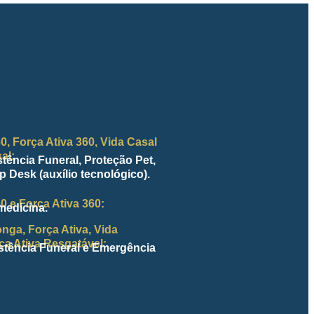
0, Força Ativa 360, Vida Casal
al:
tência Funeral, Proteção Pet,
p Desk (auxílio tecnológico).
0 e Força Ativa 360:
medicina.
nga, Força Ativa, Vida
ça Ativa Resgatável:
stência Funeral e Emergência