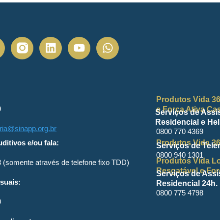
Produtos Vida 36
9
e Força Ativa Cas
Serviços de Assis
Residencial e Hel
oria@sinapp.org.br
0800 770 4369
ditivos e/ou fala:
Produtos Vida 36
Serviços de Tele
0800 940 1301
Produtos Vida Lo
 (somente através de telefone fixo TDD)
Resgatável e For
Serviços de Assi
isuais:
Residencial 24h.
0800 775 4798
9