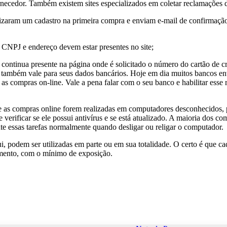
rnecedor. Também existem sites especializados em coletar reclamações
ealizaram um cadastro na primeira compra e enviam e-mail de confirmaç
 CNPJ e endereço devem estar presentes no site;
 continua presente na página onde é solicitado o número do cartão de
o também vale para seus dados bancários. Hoje em dia muitos bancos en
as compras on-line. Vale a pena falar com o seu banco e habilitar esse r
se as compras online forem realizadas em computadores desconhecidos, p
 verificar se ele possui antivírus e se está atualizado. A maioria dos c
ute essas tarefas normalmente quando desligar ou religar o computador.
, podem ser utilizadas em parte ou em sua totalidade. O certo é que c
amento, com o mínimo de exposição.