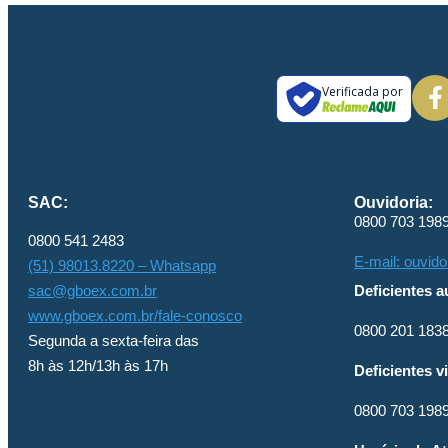
Verificada por
SAC:
Ouvidoria:
0800 703 198
0800 541 2483
E-mail: ouvid
(51) 98013.8220 – Whatsapp
sac@gboex.com.br
Deficientes au
www.gboex.com.br/fale-conosco
0800 201 1838
Segunda a sexta-feira das
8h às 12h/13h às 17h
Deficientes v
0800 703 198