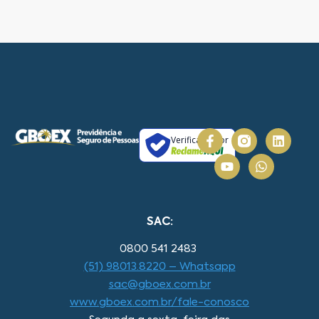
Verificada por
SAC:
0800 541 2483
(51) 98013.8220 – Whatsapp
sac@gboex.com.br
www.gboex.com.br/fale-conosco