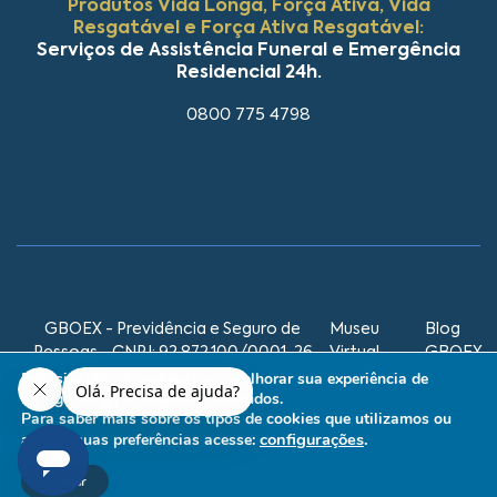
Produtos Vida Longa, Força Ativa, Vida
Resgatável e Força Ativa Resgatável:
Serviços de Assistência Funeral e Emergência
Residencial 24h.
0800 775 4798
GBOEX - Previdência e Seguro de
Museu
Blog
Pessoas - CNPJ: 92.872.100/0001-26
Virtual
GBOEX
GBOEX
Este site utiliza cookies para melhorar sua experiência de
navegação e personalizar conteúdos.
Para saber mais sobre os tipos de cookies que utilizamos ou
2026 © GBOEX. Todos os direitos
Desenvolvido por
configurações
.
ajustar suas preferências acesse:
reservados.
Ondaweb
Aceitar