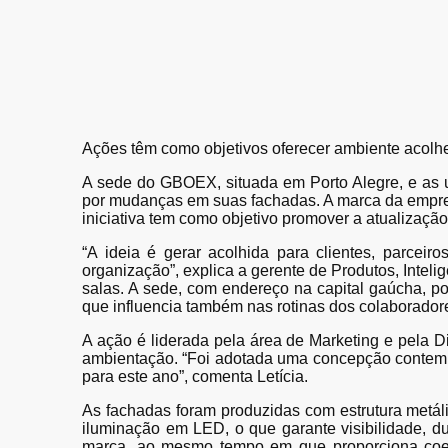
Ações têm como objetivos oferecer ambiente acolhed
A sede do GBOEX, situada em Porto Alegre, e as u
por mudanças em suas fachadas. A marca da empresa
iniciativa tem como objetivo promover a atualizaçã
“A ideia é gerar acolhida para clientes, parcei
organização”, explica a gerente de Produtos, Intel
salas. A sede, com endereço na capital gaúcha, po
que influencia também nas rotinas dos colaboradore
A ação é liderada pela área de Marketing e pela D
ambientação. “Foi adotada uma concepção contemporâ
para este ano”, comenta Letícia.
As fachadas foram produzidas com estrutura metál
iluminação em LED, o que garante visibilidade, du
marca, ao mesmo tempo em que proporciona coesã