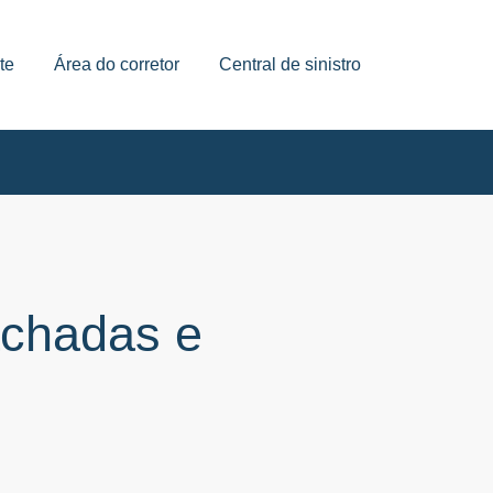
te
Área do corretor
Central de sinistro
achadas e