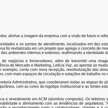
or, alinhar a imagem da empresa com a visão de futuro e reforç
nidades e os pontos de atendimento, localizados em dez esta
 foi revitalizada em um projeto que agrega o conceito de mode
o dos ambientes internos e externos, reafirmando a identidade 
ros de negócios e fornecedores, além de transmitir uma ima
igência de Mercado e Marketing, Letícia Vaz, ao apontar as mud
r exemplo, conta com nova recepção, reestruturação das áreas 
s, com mais espaços de circulação e estações de trabalho no m
iretoria Administrativa, que coordenaram todas as etapas do p
nea, com as cores do logotipo institucional e as fontes estab
ica e revestimento em ACM (alumínio composto). Os letreiros 
rabilidade e alinhamento com as tendências de arquitetura. “
o e reconhecimento junto a colaboradores, clientes e à c