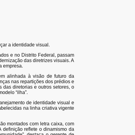
ar a identidade visual.
dos e no Distrito Federal, passam
rnização das diretrizes visuais. A
da empresa.
gem alinhada à visão de futuro da
anças nas repartições dos prédios e
das diretorias e outros setores, o
odelo “ilha”.
lanejamento de identidade visual e
elecidas na linha criativa vigente
são montados com letra caixa, com
A definição reflete o dinamismo da
omunidade”, destaca o gerente de