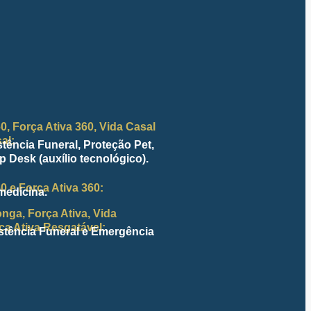
0, Força Ativa 360, Vida Casal
al:
tência Funeral, Proteção Pet,
p Desk (auxílio tecnológico).
0 e Força Ativa 360:
medicina.
nga, Força Ativa, Vida
ça Ativa Resgatável:
stência Funeral e Emergência