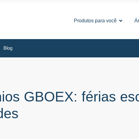
Produtos para você
Ár
Blog
ios GBOEX: férias es
des