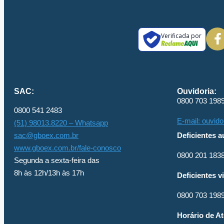
Verificada por
SAC:
Ouvidoria:
0800 703 198
0800 541 2483
E-mail: ouvid
(51) 98013.8220 – Whatsapp
sac@gboex.com.br
Deficientes au
www.gboex.com.br/fale-conosco
0800 201 1838
Segunda a sexta-feira das
8h às 12h/13h às 17h
Deficientes v
0800 703 198
Horário de A