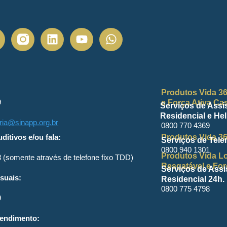
Produtos Vida 36
9
e Força Ativa Cas
Serviços de Assis
Residencial e Hel
oria@sinapp.org.br
0800 770 4369
ditivos e/ou fala:
Produtos Vida 36
Serviços de Tele
0800 940 1301
Produtos Vida Lo
 (somente através de telefone fixo TDD)
Resgatável e For
Serviços de Assi
isuais:
Residencial 24h.
0800 775 4798
9
tendimento: