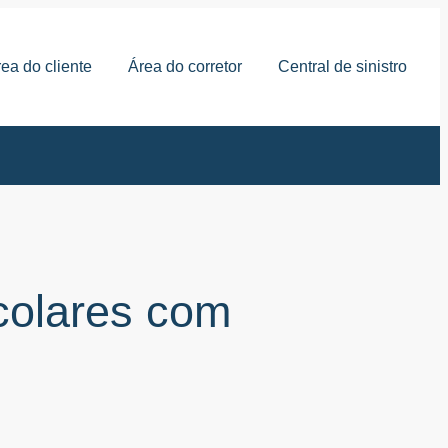
ea do cliente
Área do corretor
Central de sinistro
colares com