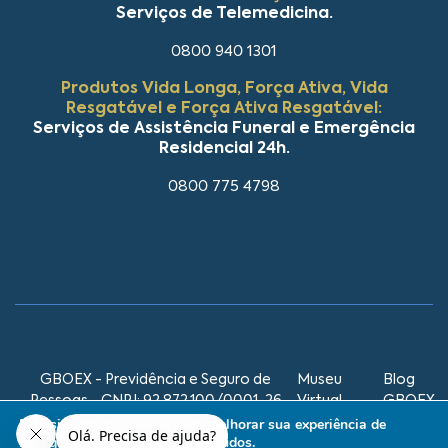
Serviços de Telemedicina.
0800 940 1301
Produtos Vida Longa, Força Ativa, Vida
Resgatável e Força Ativa Resgatável:
Serviços de Assistência Funeral e Emergência
Residencial 24h.
0800 775 4798
GBOEX - Previdência e Seguro de
Museu
Blog
Pessoas - CNPJ: 92.872.100/0001-26
Virtual
GBOEX
GBOEX
Este site utiliza cookies para melhorar sua experiência de
navegação e personalizar conteúdos.