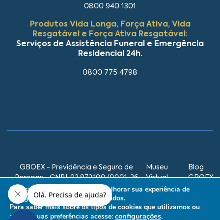
0800 940 1301
Produtos Vida Longa, Força Ativa, Vida
Resgatável e Força Ativa Resgatável:
Serviços de Assistência Funeral e Emergência
Residencial 24h.
0800 775 4798
GBOEX - Previdência e Seguro de
Museu
Blog
Pessoas - CNPJ: 92.872.100/0001-26
Virtual
GBOEX
GBOEX
Este site utiliza cookies para melhorar sua experiência de
navegação e personalizar conteúdos.
Para saber mais sobre os tipos de cookies que utilizamos ou
2026 © GBOEX. Todos os direitos
Desenvolvido por
configurações
.
ajustar suas preferências acesse: