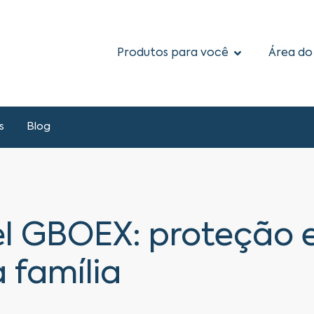
Produtos para você
Área do
s
Blog
l GBOEX: proteção 
 família