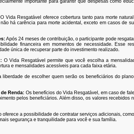
especialmente importante para garantir que despesas como ed
O Vida Resgatável oferece cobertura tanto para morte natural
não há carência para morte acidental, exceto em casos de suic
es:
Após 24 meses de contribuição, o participante pode resgat
ibilidade financeira em momentos de necessidade. Esse resg
de única de recuperar parte do investimento realizado.
:
O Vida Resgatável permite que você escolha a mensalida
tura e mensalidades acessíveis para cada faixa etária.
 liberdade de escolher quem serão os beneficiários do plano
o de Renda:
Os benefícios do Vida Resgatável, em caso de fal
ebimento pelos beneficiários. Além disso, os valores recebidos
 oferece a possibilidade de contratar serviços adicionais, co
ais segurança e tranquilidade para você e sua família.