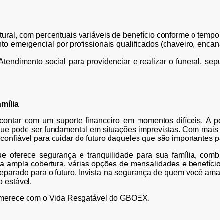
ural, com percentuais variáveis de benefício conforme o temp
 emergencial por profissionais qualificados (chaveiro, encana
: Atendimento social para providenciar e realizar o funeral, s
mília
contar com um suporte financeiro em momentos difíceis. A po
 que pode ser fundamental em situações imprevistas. Com mais 
nfiável para cuidar do futuro daqueles que são importantes p
oferece segurança e tranquilidade para sua família, combi
ma ampla cobertura, várias opções de mensalidades e benefício
eparado para o futuro. Invista na segurança de quem você ama
o estável.
ia merece com o Vida Resgatável do GBOEX.